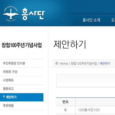
Home
>
창립100주년기념사업
>
제안하기
번호
6
100흥사단100