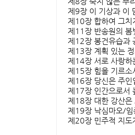
제8장 죽지 않는 뿌
제9장 이 기상과 이
제10장 합하여 그치
제11장 반송원의 봄
제12장 봉건유습과 
제13장 계획 있는 
제14장 서로 사랑하
제15장 힘을 기르소
제16장 당신은 주인
제17장 인간으로서 
제18장 대한 강산은
제19장 낙심마오/임
제20장 민주적 지도