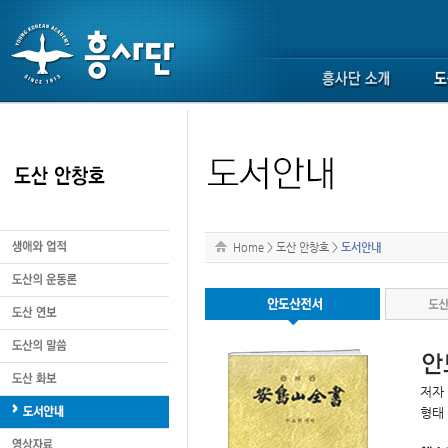
Home
>
도산 안창호
>
도서안내
저자 
형태 