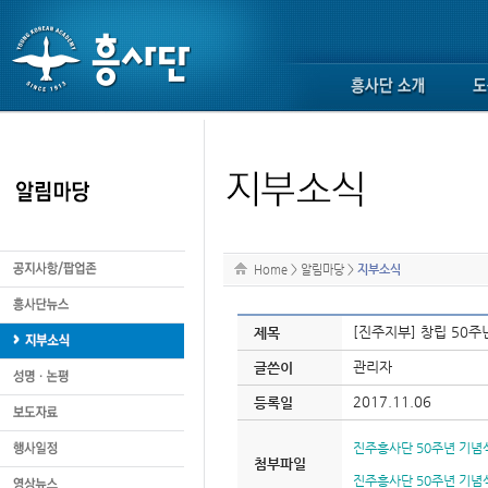
Home
>
알림마당
>
지부소식
[진주지부] 
제목
관리자
글쓴이
2017.11.06
등록일
진주흥사단 50주년 기념식
첨부파일
진주흥사단 50주년 기념식