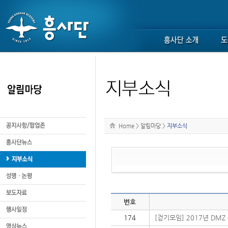
Home
>
알림마당
>
지부소식
번호
174
[걷기모임] 2017년 DMZ