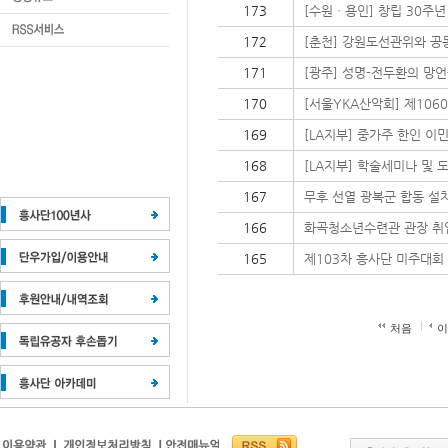
173
[수원ㆍ용인] 창립 30주년
172
[춘천] 강원도선관위와 
171
[광주] 성명-전두환의 망
170
[서울YKA산악회] 제106
169
[LA지부] 중가주 한인 이
168
[LA지부] 학술세미나 및 
167
무후 선열 광복군 합동 설
166
화곡청소년수련관 관장 취
165
제103차 흥사단 미주대회
처음
이