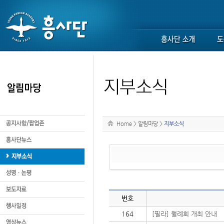
Home
>
알림마당
>
지부소식
번호
164
[필라] 월례회 개최 안내