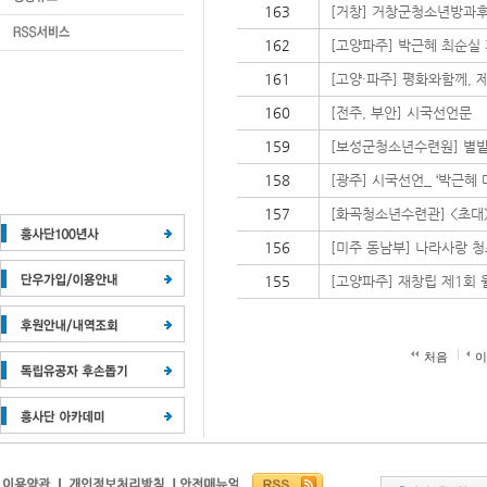
163
[거창] 거창군청소년방과후
162
[고양파주] 박근혜 최순실
161
[고양·파주] 평화와함께, 
160
[전주, 부안] 시국선언문
159
[보성군청소년수련원] 별밭 
158
[광주] 시국선언_ ‘박근혜
157
[화곡청소년수련관] <초대>
156
[미주 동남부] 나라사랑 
155
[고양파주] 재창립 제1회 
처음
이