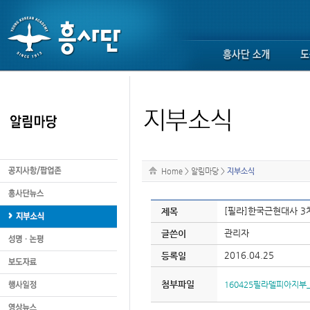
Home
>
알림마당
>
지부소식
[필라]한국근현대사 3
제목
관리자
글쓴이
2016.04.25
등록일
첨부파일
160425필라델피아지부