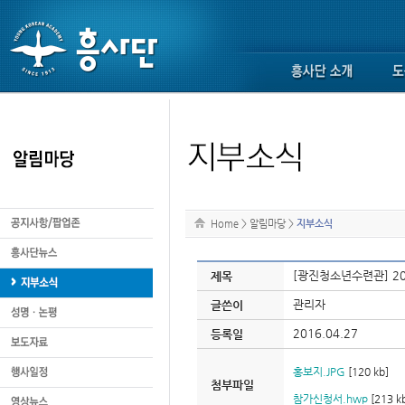
Home
>
알림마당
>
지부소식
[광진청소년수련관] 2
제목
관리자
글쓴이
2016.04.27
등록일
홍보지.JPG
[120 kb]
첨부파일
참가신청서.hwp
[213 k