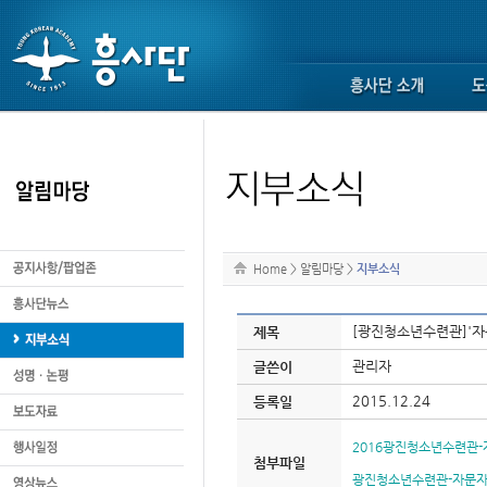
Home
>
알림마당
>
지부소식
[광진청소년수련관]'자
제목
관리자
글쓴이
2015.12.24
등록일
2016광진청소년수련관-자
첨부파일
광진청소년수련관-자문자