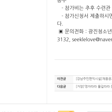
송부
- 참가비는 추후 수련관 
- 참가신청서 제출하시면
다.
▣ 문의전화 : 광진청소년
3132,
seeklelove@nave
이전글
[강남주민편익시설]채용공
다음글
[거창]‘정자따라 물길따라 