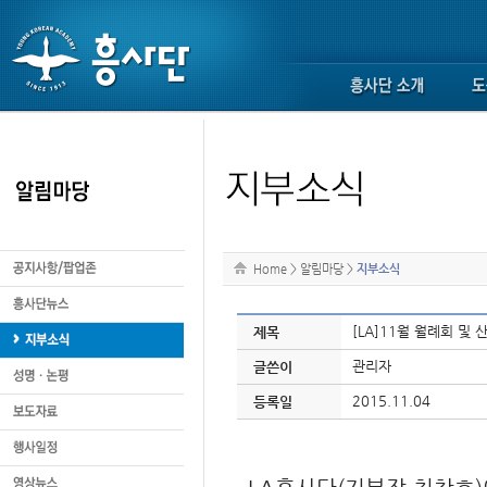
Home
>
알림마당
>
지부소식
[LA]11월 월례회 및
제목
관리자
글쓴이
2015.11.04
등록일