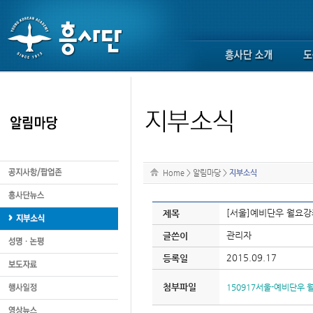
Home
>
알림마당
>
지부소식
[서울]예비단우 월요강
제목
관리자
글쓴이
2015.09.17
등록일
첨부파일
150917서울-예비단우 월