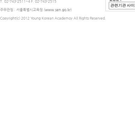
T. 02-743-2511~4 F. 02-743-2515
주무관청 : 서울특별시교육청 (
www.sen.go.kr
)
Copyright(c) 2012 Young Korean Academoy All Rights Reserved.