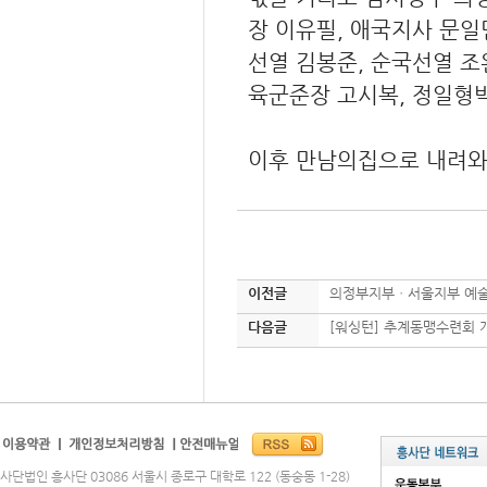
장 이유필, 애국지사 문일
선열 김봉준, 순국선열 조
육군준장 고시복, 정일형박
이후 만남의집으로 내려와
이전글
의정부지부ㆍ서울지부 예술
다음글
[워싱턴] 추계동맹수련회 
사단법인 흥사단 03086 서울시 종로구 대학로 122 (동숭동 1-28)