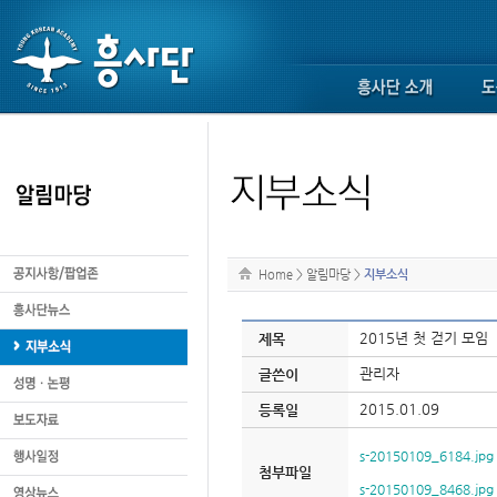
Home
>
알림마당
>
지부소식
2015년 첫 걷기 모임
제목
관리자
글쓴이
2015.01.09
등록일
s-20150109_6184.jpg
첨부파일
s-20150109_8468.jpg