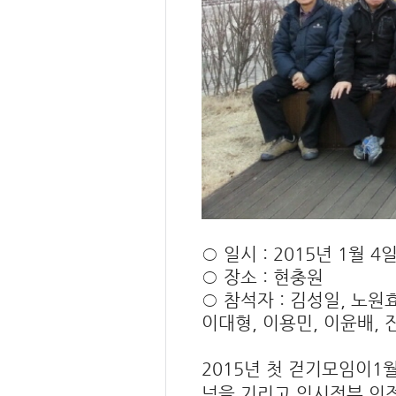
○ 일시 : 2015년 1월 4일
○ 장소 : 현충원
○ 참석자 : 김성일, 노원
이대형, 이용민, 이윤배, 
2015년 첫 걷기모임이1
넋을 기리고
임시정부 의정