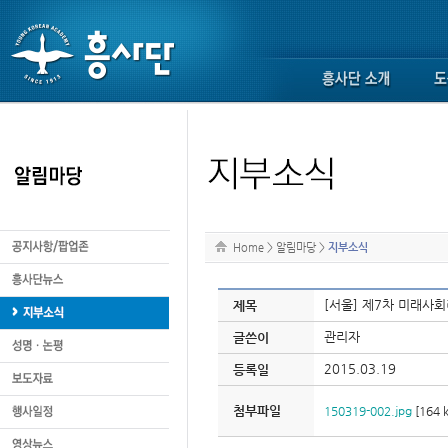
Home
>
알림마당
>
지부소식
[서울] 제7차 미래사
제목
관리자
글쓴이
2015.03.19
등록일
첨부파일
150319-002.jpg
[164 k