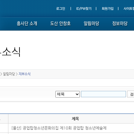
>
알림마당
>
지부소식
호
제목
[울산] 공업탑청소년문화의집 제10회 공업탑 청소년예술제