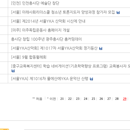
[인천] 인천흥사단 예술단 창단
[서울] 미래사회리더스쿨 청소년 토론지도자 양성과정 참가자 모집
[서울] 제2014년 서울YKA 산악회 시산제 안내
[미주] 미주독립운동사 홈페이지 개설
흥사단 창립 100주년 광주흥사단 홈커밍데이
[서울YKA산악회] 제1017차 서울YKA산악회 정기등산
[서울] 9월 합동월례회
[중구교육복지센터] 학습 네비게이션’(기초학력향상 프로그램) 교육봉사자 
[서울YKA] 제1016차 물에산에YKA 운악산 산행
처음
이전
21
22
23
24
25
26
27
28
29