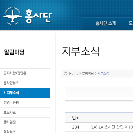
Home
>
알림마당
>
지부소식
번호
284
[LA] LA 흥사단 창립 제