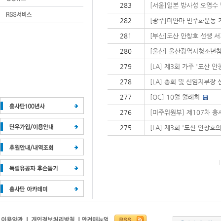
283
[서울]일본 방사성 오염수
282
[광주]미얀마 민주화운동 
281
[부산]도산 안창호 선생 서
280
[울산] 울산광역시청소년
279
[LA] 제3회 가주 '도산 
278
[LA] 총회 및 신임지부장 
277
[OC] 10월 월례회
276
[미주위원부] 제107차 흥
275
[LA] 제3회 '도산 안창호