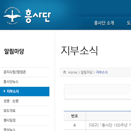
Home
>
알림마당
>
지부소식
번호
4
[대구] "흥사단 100주년