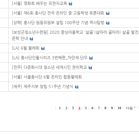
3
[서울] 영화로 배우는 유권자교육
2
[서울] 제6회 흥사단 전국 온라인 중·고등학생 토론대회
1
[상해] 흥사단 원동위원부 설립 100주년 기념 역사탐방
[보성군청소년수련원] 2020 중심마을학교 '삶골'(삶따라 골따라) 삶골 발전
0
문학 안내
9
[LA] 6월 월례회
8
[LA] 흥사단인물시리즈 3번째편_차만재 단우
7
[전주] 다문화시대 청소년 세계시민 권리학교
6
[서울] 서울흥사단 6월 온라인 합동월례회
5
[제주] 제주지부 창립 51주년 기념식
1
2
3
4
5
6
7
8
9
10
다음