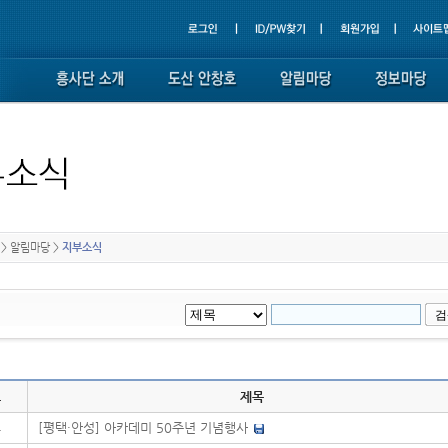
>
알림마당
>
지부소식
호
제목
4
[평택·안성] 아카데미 50주년 기념행사