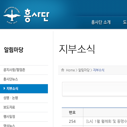
Home
>
알림마당
>
지부소식
번호
254
[LA] 1월 월례회 및 동맹