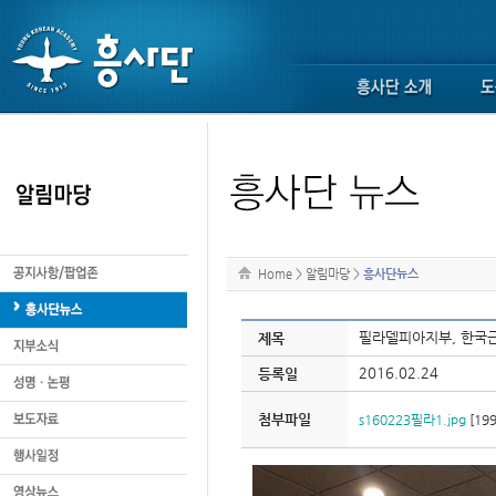
Home
>
알림마당
>
흥사단뉴스
필라델피아지부, 한국
제목
2016.02.24
등록일
첨부파일
s160223필라1.jpg
[199