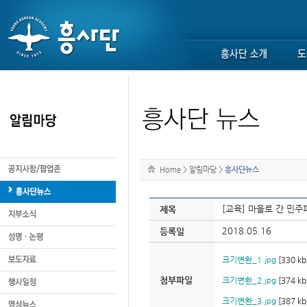
Home
>
알림마당
>
흥사단뉴스
[교육] 마을로 간 민주
제목
2018.05.16
등록일
크기변환_1.jpg
[330 kb
첨부파일
크기변환_2.jpg
[374 kb
크기변환_3.jpg
[387 kb