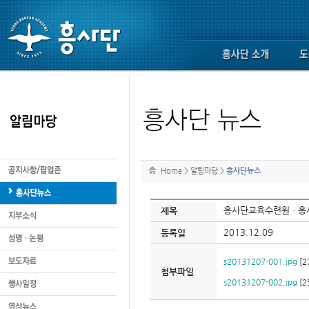
Home
>
알림마당
>
흥사단뉴스
흥사단교육수련원ㆍ흥
제목
2013.12.09
등록일
s20131207-001.jpg
[2
첨부파일
s20131207-002.jpg
[2