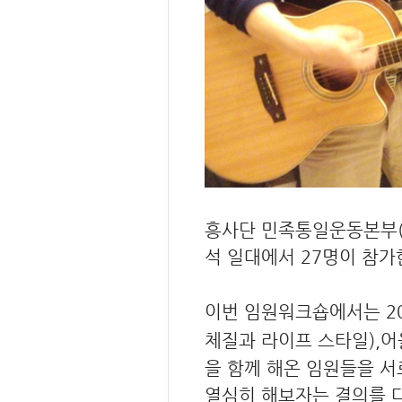
흥사단 민족통일운동본부(상
석 일대에서 27명이 참가
이번 임원워크숍에서는 201
체질과 라이프 스타일),어
을 함께 해온 임원들을 서
열심히 해보자는 결의를 