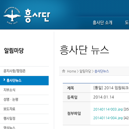
Home
>
알림마당
>
흥사단뉴스
[통일] 2014 임원워
제목
2014.01.14
등록일
20140114-003.jpg
[35
첨부파일
20140114-004.jpg
[42