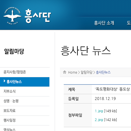
Home
>
알림마당
>
흥사단뉴스
'독도평화대상' 동도상
제목
2018.12.19
등록일
1.jpg
[149 kb]
첨부파일
2.jpg
[142 kb]