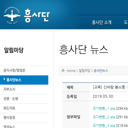
Home
>
알림마당
>
흥사단뉴스
[교육] 신바람 봄소풍
제목
2019.05.30
등록일
크기변환_1.jpg
[294 kb
첨부파일
크기변환_2.jpg
[291 kb
크기변환_3.jpg
[318 kb