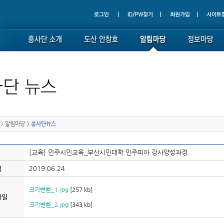
>
알림마당
>
흥사단뉴스
[교육] 민주시민교육_부산시민대학 민주피아 강사양성과정
2019.06.24
일
크기변환_1.jpg
[257 kb]
파일
크기변환_2.jpg
[343 kb]