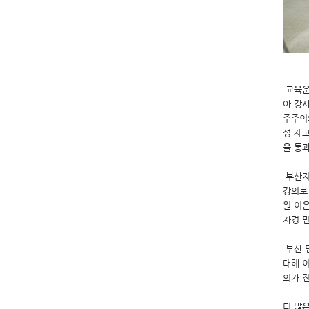
교육운
아 강
주주의
성 제
을 통
부산지
강의로
원 이은
자경 
부산 
대해 
의가 
더 많