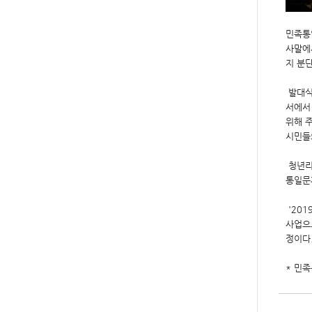
민족통
사말에
지 분
발대식
서에서
위해 
시민들
청년리
통일문
'20
사업으
정이다
* 민