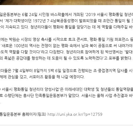
일운동본부는 6월 24일 시민청 바스락홀에서 개최된 '2019 서울시 평화통일 청년
서 '제가 대학생이던 1972년 7·4남북공동성명이 발표되었을 때 조만간 통일이 될
단이 지속되고 있다. 청년리더들이 평화와 통일을 앞당기는 데 제 역할을 다해주길 바
에는 박원순 시장의 영상 축사를 시작으로 토크 콘서트, 평화·통일 기원 퍼포먼스 등
 '새로운 100년의 역사는 전쟁이 없는 평화 속에서 남과 북이 공동으로 써 내려가야
주도적 역할을 다할 것이다'라고 다짐했다. 청년리더로 참여하게 된 박선영씨는 '발
의 폭넓은 공감대를 형성하는 데 도움이 될 수 있도록 노력하겠다'고 포부를 밝혔다.
더들은 7월 4일부터 8일까지 5박 6일 일정으로 진행되는 조·중접경지역 답사를 시
제에 관심을 갖고, 서포터즈 활동을 해 나갈 예정이다.
19 서울시 평화통일 청년리더 양성사업'은 미래세대인 대학생 및 청년들의 통일역량
로 수행단체는 흥사단 민족통일운동본부가 맡았다. 서울시는 올해 사업 추진결과 바
.
족통일운동본부 홈페이지(링크)
http://uni.yka.or.kr/?p=12759