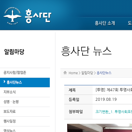
Home
>
알림마당
>
흥사단뉴스
[투명] 제47회 투명
제목
2019.08.19
등록일
첨부파일
크기변환_1. 투명사회포럼