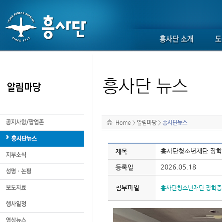
Home
>
알림마당
>
흥사단뉴스
흥사단청소년재단 장학
제목
2026.05.18
등록일
첨부파일
흥사단청소년재단 장학증서