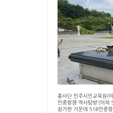
흥사단 민주시민교육원(이하
민중항쟁 역사탐방’(이하 5
참가한 가운데 518민중항