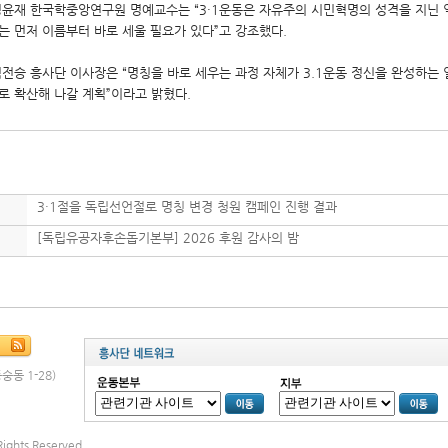
정윤재
한국학중앙연구원
명예교수는 “3·1운동은 자유주의 시민혁명의 성격을 지닌 
는 먼저 이름부터 바로 세울 필요가 있다”고 강조했다.
김전승
흥사단 이사장은 “명칭을 바로 세우는 과정 자체가 3.1운동 정신을 완성하는 
로 확산해 나갈 계획”이라고 밝혔다.
3·1절을 독립선언절로 명칭 변경 청원 캠페인 진행 결과
[독립유공자후손돕기본부] 2026 후원 감사의 밤
숭동 1-28)
ights Reserved.