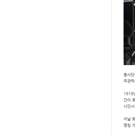
흥사단은
주관하
1919
간이 
시민사
이날 
명칭 