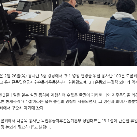
 2월 26일(목) 흥사단 3층 강당에서 '3·1 명칭 변경을 위한 흥사단 100분 토
고 흥사단독립유공자후손돕기운동본부가 후원했으며,
3·1운동의 본질적 의미와 역
년 3월 1일은 일본 식민 통치에 저항하며 수많은 국민이 거리로 나와 자주독립을 외
흐른 현재까지 ‘3.1절’이라는 날짜 중심의 명칭이 사용되면서, 그 정신과 의미가 충
회에서 꾸준히 제기돼 왔다.
토론회에서
나종목
흥사단 독립유공자후손돕기본부 상임대표는 “3.1절이 단순한 휴일
개정 논의가 필요하다”고 밝혔다.