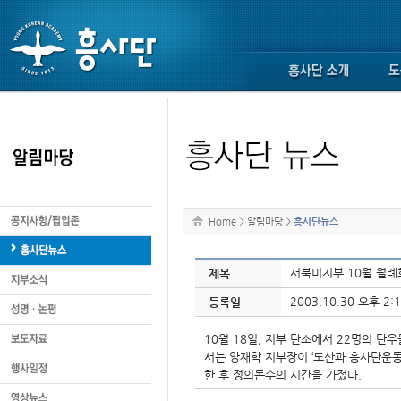
Home
>
알림마당
>
흥사단뉴스
서북미지부 10월 월례
제목
2003.10.30 오후 2:1
등록일
10월 18일, 지부 단소에서 22명의 
서는 양재학 지부장이 ‘도산과 흥사단운동
한 후 정의돈수의 시간을 가졌다.