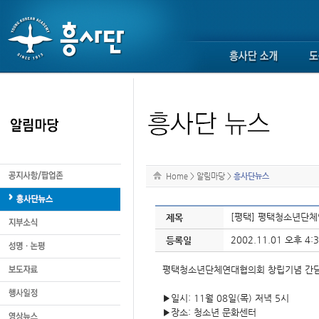
Home
>
알림마당
>
흥사단뉴스
[평택] 평택청소년단체
제목
2002.11.01 오후 4:3
등록일
평택청소년단체연대협의회 창립기념 간
▶일시: 11월 08일(목) 저녁 5시
▶장소: 청소년 문화센터