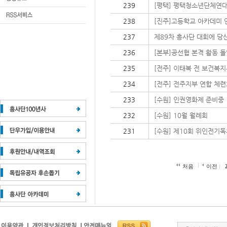
239
[평택] 평택청소년단체연대
238
[진주]고등학교 아카데미
237
제89차 흥사단 대회에 당
236
[본부]공선협 본격 활동 돌
235
[전주] 이태복 전 보건복지
234
[전주] 전주지부 연합 체련
233
[수원] 인권영화제 준비중
232
[수원] 10월 월례회
231
[수원] 제10회 위인전기독
처음
이전