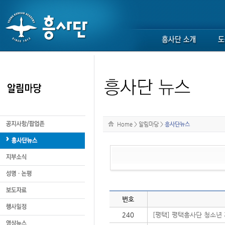
Home
>
알림마당
>
흥사단뉴스
번호
240
[평택] 평택흥사단 청소년 