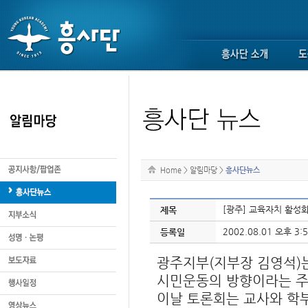
Home
>
알림마당
>
흥사단뉴스
[광주] 교육자치 활성
제목
2002.08.01 오후 3:5
등록일
광주지부(지부장 김영석)는
시민운동의 방향이라는 주
이날 토론회는 교사와 학부