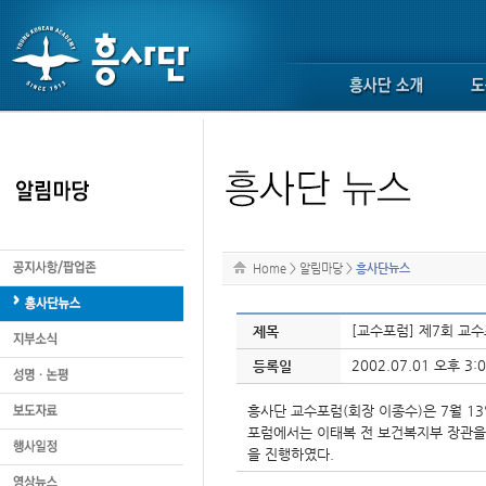
Home
>
알림마당
>
흥사단뉴스
[교수포럼] 제7회 교
제목
2002.07.01 오후 3:0
등록일
흥사단 교수포럼(회장 이종수)은 7월 13
포럼에서는 이태복 전 보건복지부 장관을 
을 진행하였다.