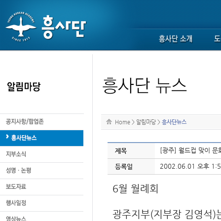
Home
>
알림마당
>
흥사단뉴스
[광주] 월드컵 맞이 문
제목
2002.06.01 오후 1:5
등록일
6월 월례회
광주지부(지부장 김영석)는