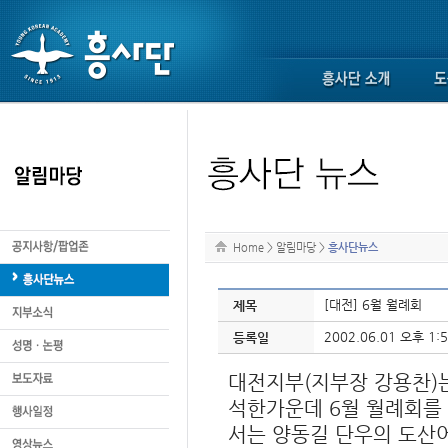
Home
>
알림마당
>
흥사단뉴스
[대전] 6월 월례회
제목
2002.06.01 오후 1:5
등록일
대전지부(지부장 강용찬)는
석한가운데 6월 월례회를
서는 양동길 단우의 도산