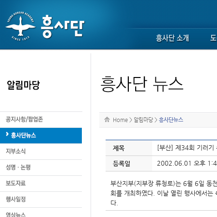
Home
>
알림마당
>
흥사단뉴스
[부산] 제34회 기러기
제목
2002.06.01 오후 1:4
등록일
부산지부(지부장 류청로)는 6월 6일 동
회를 개최하였다. 이날 열린 행사에서는 
다.