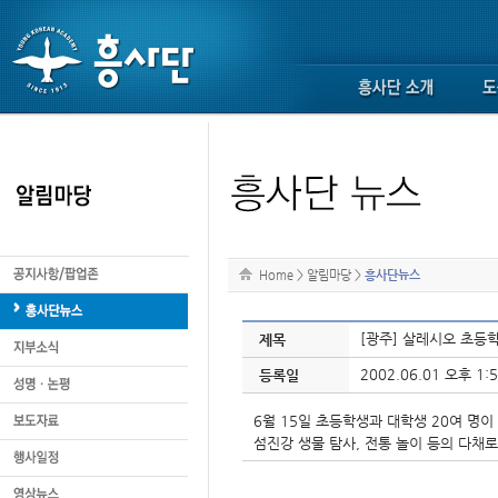
Home
>
알림마당
>
흥사단뉴스
[광주] 살레시오 초등
제목
2002.06.01 오후 1:5
등록일
6월 15일 초등학생과 대학생 20여 명
섬진강 생물 탐사, 전통 놀이 등의 다채