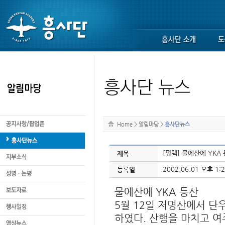
Home
>
알림마당
>
흥사단뉴스
[평택] 물에산에 YKA
제목
2002.06.01 오후 1:2
등록일
물에산에 YKA 등산
5월 12일 저명산에서 단
하였다. 산행을 마치고 