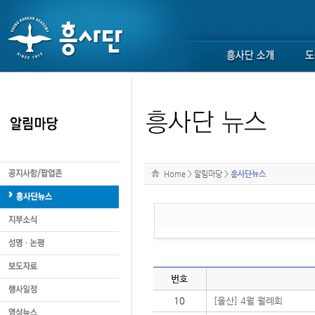
Home
>
알림마당
>
흥사단뉴스
번호
10
[울산] 4월 월례회