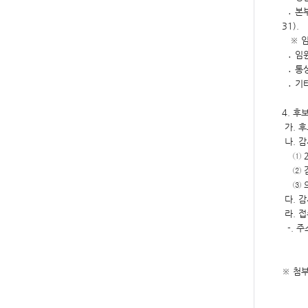
․ 본부
31).
※ 임
․ 임
․ 통
․ 기
4. 후
가. 
나. 감
① 20
② 감
③ 의무
다. 
라. 접
-. 주
※
첨부