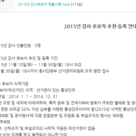
2015년 감사후보자 제출서류.hwp
[17 kb]
2015년 감사 후보자 추천·등록 안
015년 감사 선출인원 : 3명
015년 감사 후보자 추천 및 등록 기간
015년 11월 10일(화) ~ 11월 30일(월) 18시 마감
1월 30일(월) 18시까지 흥사단본부 선거관리위원회 도착 분만 접수
사 후보자 자격기준
보자(피선거인) 자격 : 선거권이 있는 통상단우
 : 2014. 1. 1 ~ 2014. 12. 31
련 규정 및 세칙에 따라야하며, 특히 본부 및 전국지부와 분회가 주최한 월례회 및 
 정한 의무금 50% 이상 납부를 이행한 통상단우이어야 함(2015년 서약한 통상단
월례회 및 공식행사’에 각종 운동본부 및 위원회 등 부설조직의 행사는 제외함.
자격제한
부, 산하조직 및 부설조직의 사무처 직원은 피선거권이 없음.
권 이상 징계를 받고 복권되지 아니한 단우.