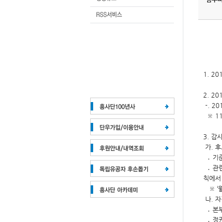
1. 2
2. 2
-. 2
※ 1
3. 감
가. 후
․ 기준일
․ 관
칙에서
※ ‘
나. 
․ 본
․ 정