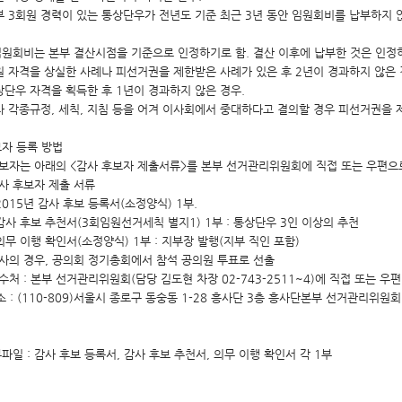
 3회원 경력이 있는 통상단우가 전년도 기준 최근 3년 동안 임원회비를 납부하지 않은 사례
원회비는 본부 결산시점을 기준으로 인정하기로 함. 결산 이후에 납부한 것은 인정하
원 자격을 상실한 사례나 피선거권을 제한받은 사례가 있은 후 2년이 경과하지 않은 
상단우 자격을 획득한 후 1년이 경과하지 않은 경우.
타 각종규정, 세칙, 지침 등을 어겨 이사회에서 중대하다고 결의할 경우 피선거권을 제
보자 등록 방법
후보자는 아래의 <감사 후보자 제출서류>를 본부 선거관리위원회에 직접 또는 우편으
사 후보자 제출 서류
15년 감사 후보 등록서(소정양식) 1부.
사 후보 추천서(3회임원선거세칙 별지1) 1부 : 통상단우 3인 이상의 추천
 이행 확인서(소정양식) 1부 : 지부장 발행(지부 직인 포함)
감사의 경우, 공의회 정기총회에서 참석 공의원 투표로 선출
수처 : 본부 선거관리위원회(담당 김도현 차장 02-743-2511~4)에 직접 또는 우편
소 : (110-809)서울시 종로구 동숭동 1-28 흥사단 3층 흥사단본부 선거관리위원회
파일 : 감사 후보 등록서, 감사 후보 추천서, 의무 이행 확인서 각 1부