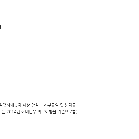
내
공식행사에 3회 이상 참석과 지부규약 및 분회규
우는 2014년 예비단우 의무이행을 기준으로함).