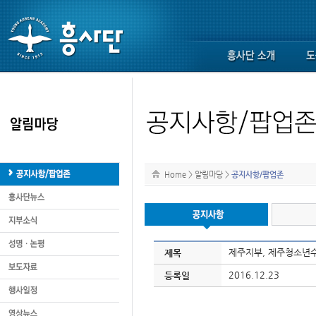
Home
>
알림마당
>
공지사항/팝업존
제주지부, 제주청소년
제목
2016.12.23
등록일