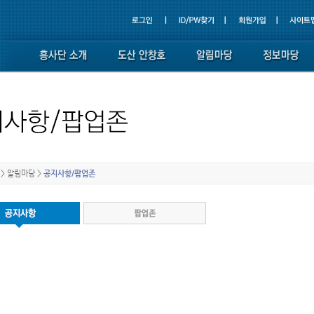
>
알림마당
>
공지사항/팝업존