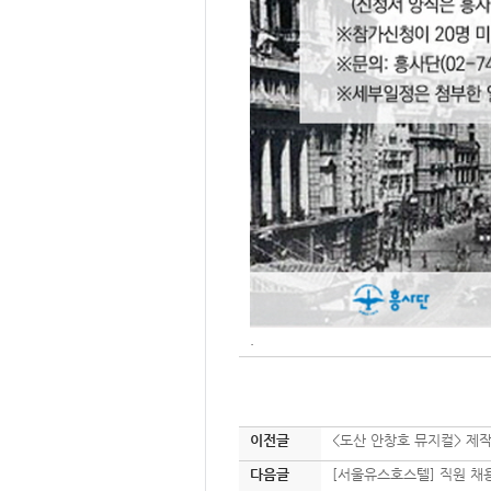
.
이전글
<도산 안창호 뮤지컬> 제
다음글
[서울유스호스텔] 직원 채