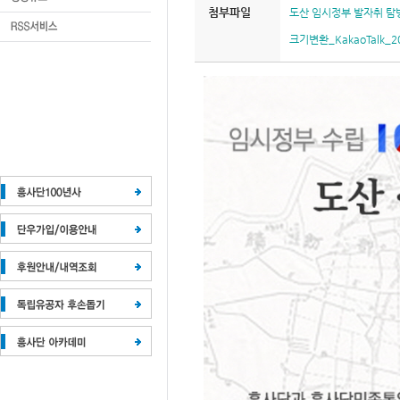
첨부파일
도산 임시정부 발자취 탐방
크기변환_KakaoTalk_20