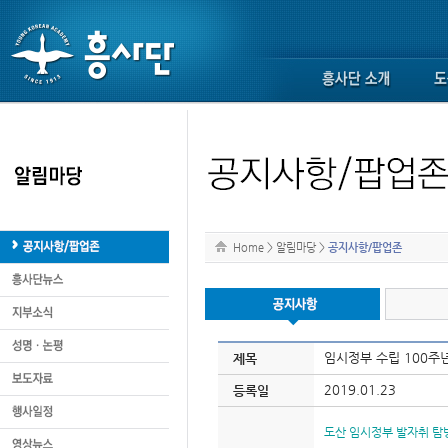
Home
>
알림마당
>
공지사항/팝업존
임시정부 수립 100주
제목
2019.01.23
등록일
도산 임시정부 발자취 탐