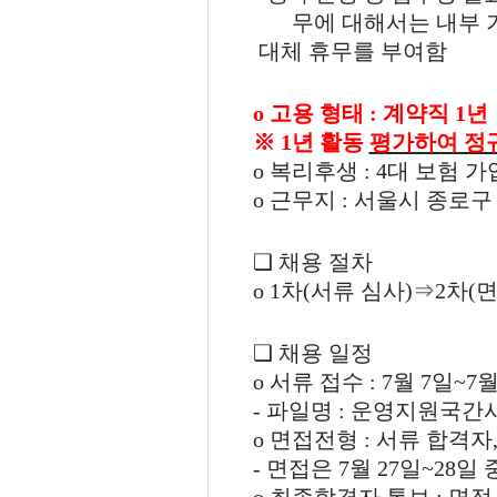
무에 대해서는 내부 
대체 휴무를 부여함
o
고용 형태
:
계약직
1
년
※
1
년 활동
평가하여 정
o
복리후생
: 4
대 보험 가
o
근무지
:
서울시 종로구
❏
채용 절차
o
1
차
(
서류 심사
)
⇒
2
차
(
면
❏
채용 일정
o
서류 접수
: 7
월
7
일
~7
-
파일명
:
운영지원국간
o
면접전형
:
서류 합격자
-
면접은
7
월
27
일
~28
일 