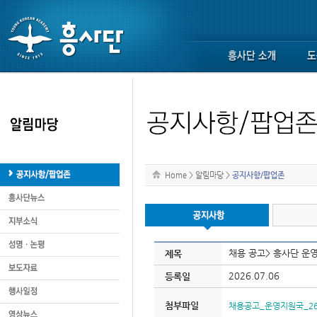
Home
>
알림마당
>
공지사항/팝업존
채용 공고> 흥사단 운영
제목
2026.07.06
등록일
첨부파일
채용공고_운영지원국_260