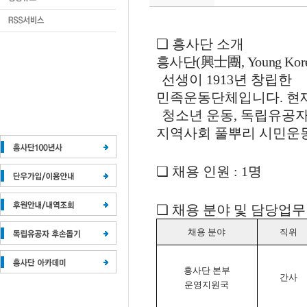
❏
흥사단 소개
흥사단
(
興士團
, Young Ko
선생이
1913
년 창립한
민족운동단체입니다
.
현
청소년 운동
,
독립유공
지역사회 풀뿌리 시민운동
❏
채용 인원
: 1
명
❏
채용 분야 및 담당업무
채용 분야
직위
흥사단 본부
간사
운영지원국