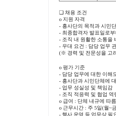
❏
채용 조건
o
지원 자격
-
흥사단의 목적과 시민단
-
최종합격자 발표일로
-
조직 내 원활한 소통을
-
우대 요건
:
담당 업무 
(
※
경력 및 전문성을 고
o
평가 기준
-
담당 업무에 대한 이해
-
흥사단과 시민단체에 대
-
업무 성실성 및 책임감
-
조직 적응력 및 협업 역
o
급여
:
단체 내규에 따
o
근무시간
:
주
5
일
(
월
~
-
행사 운영 등 업무상 필