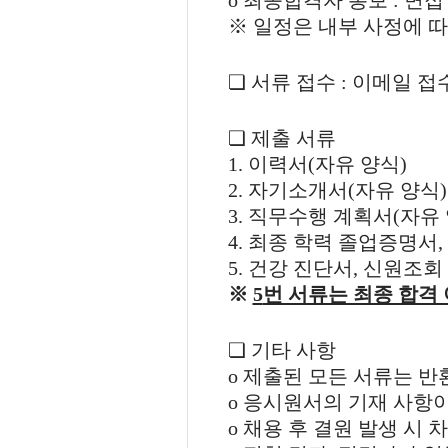
o
최종합격자 통보
:
면접
※
일정은 내부 사정에 따
❏
서류 접수
:
이메일 접
❏
제출 서류
1.
이력서
(
자유 양식
)
2.
자기소개서
(
자유 양식
)
3.
직무수행 계획서
(
자유
4.
최종 학력 졸업증명서
,
5.
건강 진단서
,
신원조회 
※
5
번 서류는 최종 합격
❏
기타 사항
o
제출된 모든 서류는 반
o
응시원서의 기재 사항이
o
채용 후 결원 발생 시 