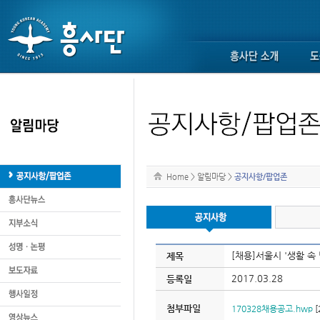
Home
>
알림마당
>
공지사항/팝업존
[채용]서울시 '생활 속
제목
2017.03.28
등록일
첨부파일
170328채용공고.hwp
[