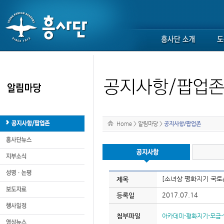
Home
>
알림마당
>
공지사항/팝업존
[소녀상 평화지기 국토
제목
2017.07.14
등록일
첨부파일
아카데미-평화지기-모금-