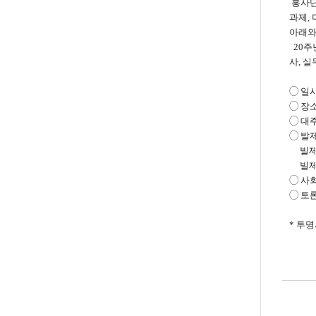
흥사단
과제,
아래와
20주
사, 
◯ 일시
◯ 장소
◯ 대
◯ 발제
빌제 
빌제 
◯ 사
◯
토론
* 투