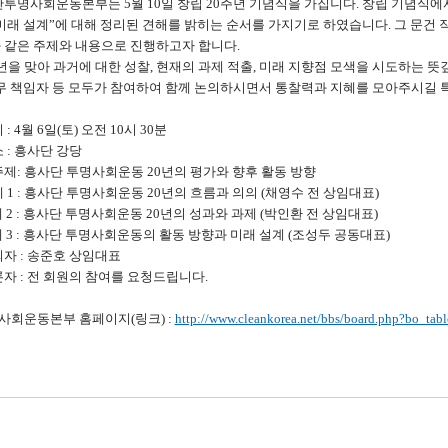
투명사회운동본부는 5월 10일 창립 20주년 기념식을 가집니다. 창립 기념식에
 미래 설계”에 대해 정리된 견해를 밝히는 순서를 가지기로 하였습니다. 그 문건
 같은 주제와 내용으로 진행하고자 합니다.
년을 맞아 과거에 대한 성찰, 현재의 과제 적출, 미래 지향점 모색을 시도하는 뜻깊
실무 책임자 등 모두가 참여하여 함께 논의하시면서 통찰력과 지혜를 모아주시길
 : 4월 6일(토) 오전 10시 30분
 : 흥사단 강당
주제: 흥사단 투명사회운동 20년의 평가와 향후 활동 방향
 1 : 흥사단 투명사회운동 20년의 흐름과 의의 (채영수 전 상임대표)
2 : 흥사단 투명사회운동 20년의 성과와 과제 (박인환 전 상임대표)
3 : 흥사단 투명사회운동의 활동 방향과 미래 설계 (조성두 공동대표)
회자 : 송준호 상임대표
자 : 전 회원의 참여를 요청드립니다.
명사회운동본부 홈페이지(
링크) :
http://www.cleankorea.net/bbs/board.php?bo_ta