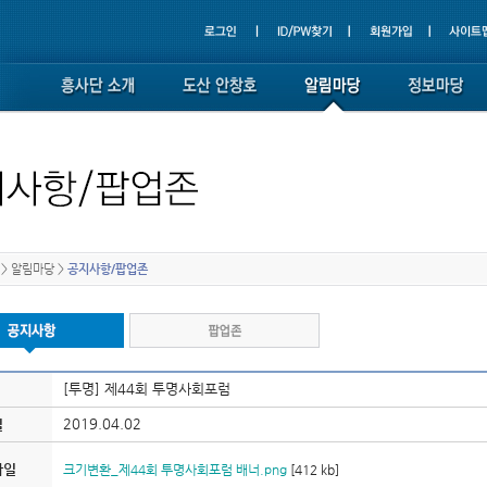
>
알림마당
>
공지사항/팝업존
[투명] 제44회 투명사회포럼
2019.04.02
일
파일
크기변환_제44회 투명사회포럼 배너.png
[412 kb]