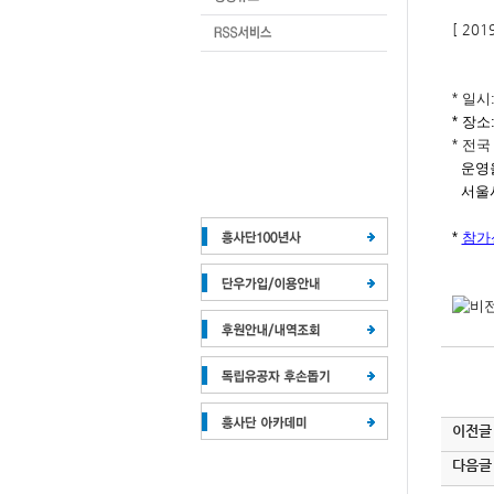
[ 20
* 일시:
* 장소
* 전
운영
서울
*
참가
이전글
다음글