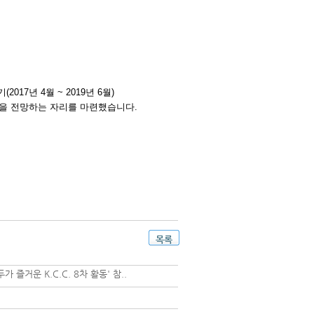
기
(2017
년
4
월
~ 2019
년
6
월
)
을 전망하는 자리를 마련했습니다
.
목록
거운 K.C.C. 8차 활동' 참..