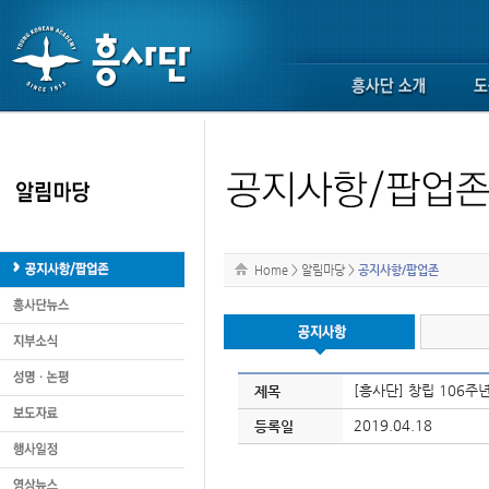
Home
>
알림마당
>
공지사항/팝업존
[흥사단] 창립 106주
제목
2019.04.18
등록일